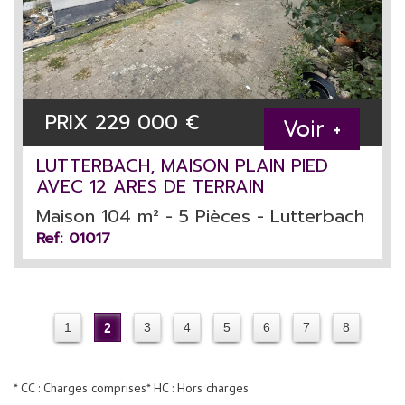
PRIX
229 000
€
Voir +
LUTTERBACH, MAISON PLAIN PIED
AVEC 12 ARES DE TERRAIN
Maison 104 m² - 5 Pièces - Lutterbach
Ref: 01017
1
2
3
4
5
6
7
8
* CC : Charges comprises
* HC : Hors charges