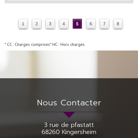
1
2
3
4
5
6
7
8
* CC : Charges comprises
* HC : Hors charges
Nous Contacter
3 rue de pfastatt
68260
Kingersheim