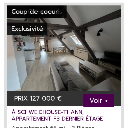
Sous Compromis
Coup de coeur
Exclusivité
PRIX
127 000
€
Voir +
À SCHWEIGHOUSE-THANN,
APPARTEMENT F3 DERNIER ÉTAGE