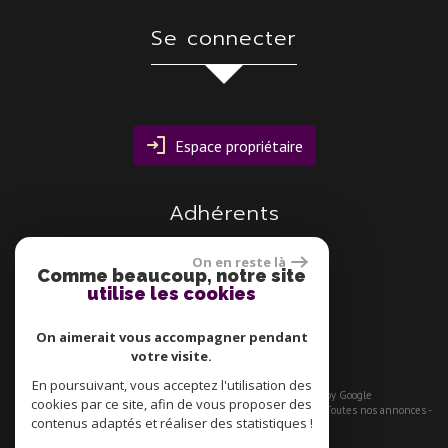
Se connecter
Espace propriétaire
Adhérents
On en reste là
Comme beaucoup, notre site
utilise les cookies
On aimerait vous accompagner pendant
votre visite.
En poursuivant, vous acceptez l'utilisation des
© 2026 | Tous droits réservés | Traduction powered by Google
cookies par ce site, afin de vous proposer des
Plan du site
-
Mentions légales
-
Nos honoraires
-
Liens
-
Admin
-
Toutes nos annonces
-
contenus adaptés et réaliser des statistiques !
Politique RGPD