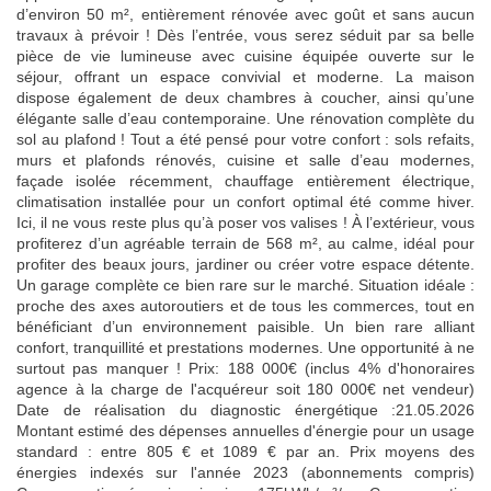
d’environ 50 m², entièrement rénovée avec goût et sans aucun
travaux à prévoir ! Dès l’entrée, vous serez séduit par sa belle
pièce de vie lumineuse avec cuisine équipée ouverte sur le
séjour, offrant un espace convivial et moderne. La maison
dispose également de deux chambres à coucher, ainsi qu’une
élégante salle d’eau contemporaine. Une rénovation complète du
sol au plafond ! Tout a été pensé pour votre confort : sols refaits,
murs et plafonds rénovés, cuisine et salle d’eau modernes,
façade isolée récemment, chauffage entièrement électrique,
climatisation installée pour un confort optimal été comme hiver.
Ici, il ne vous reste plus qu’à poser vos valises ! À l’extérieur, vous
profiterez d’un agréable terrain de 568 m², au calme, idéal pour
profiter des beaux jours, jardiner ou créer votre espace détente.
Un garage complète ce bien rare sur le marché. Situation idéale :
proche des axes autoroutiers et de tous les commerces, tout en
bénéficiant d’un environnement paisible. Un bien rare alliant
confort, tranquillité et prestations modernes. Une opportunité à ne
surtout pas manquer ! Prix: 188 000€ (inclus 4% d'honoraires
agence à la charge de l'acquéreur soit 180 000€ net vendeur)
Date de réalisation du diagnostic énergétique :21.05.2026
Montant estimé des dépenses annuelles d'énergie pour un usage
standard : entre 805 € et 1089 € par an. Prix moyens des
énergies indexés sur l'année 2023 (abonnements compris)