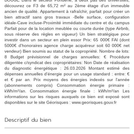
BOUGE Dans le secteur Fonderie, à deux pas des universités,
découvrez ce F3 de 65,72 m² au 2ème étage d’un immeuble
ancien de qualité. Appartement à rafraîchir, parfait pour créer un
bien attractif sans gros travaux -Belle surface, configuration
idéale-Cave incluse-Proximité immédiate du centre et du campus
Parfait pour de la location meublée ou courte durée (type Airbnb,
sous réserve des règles en vigueur) Un bien stratégique pour
investir dans un secteur en plein essor Prix: 65 000€ FAI (dont
5000€ d'honoraires agence charge acquéreur soit 60 000€ net
vendeur) Bien soumis au statut de la copropriété. Nombre de lots:
8 Budget prévisionnel de charges annuelles: € Procédure
diligentée c/syndicat des copropriétaires: Non Date de réalisation
du diagnostic énergétique : 26.03.2026 Montant estimé des
dépenses annuelles d'énergie pour un usage standard : entre: €
et € par an. Prix moyens des énergies indexés sur l'année
(abonnements compris) Consommation énergie primaire :
kWh/m²/an. Consommation énergie finale : kWh/m²/an Les
informations sur les risques auxquels ce bien est exposé sont
disponibles sur le site Géorisques : www.georisques.gouv.fr
descriptif du bien