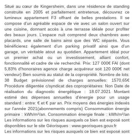
Situé au cœur de Kingersheim, dans une résidence de standing
construite en 2005 et parfaitement entretenue, découvrez ce
lumineux appartement F3 offrant de belles prestations. Il se
compose d’un agréable espace de vie avec un salon ouvert sur
une cuisine, donnant accès à une terrasse idéale pour profiter
des beaux jours. L’espace nuit comprend deux chambres avec
placards, une salle de bains ainsi que des WC séparés. Vous
bénéficierez également d’un parking privatif ainsi que d’un
garage, un véritable atout au quotidien. Appartement idéal pour
un premier achat ou un investissement, alliant confort,
fonctionnalité et cadre de vie recherché. Prix: 127 000€ FAI (dont
5,83% d'honoraires agence charge acquéreur soit 120 000€ net
vendeur) Bien soumis au statut de la copropriété. Nombre de lots:
38 Budget prévisionnel de charges annuelles: 1570,65€
Procédure diligentée c/syndicat des copropriétaires: Non Date de
réalisation du diagnostic énergétique : 18.07.2021 Montant
estimé des dépenses annuelles d'énergie pour un usage
standard : entre: € et € par an. Prix moyens des énergies indexés
sur l'année 2021(abonnements compris) Consommation énergie
primaire : kWh/m²/an. Consommation énergie finale : kWh/m²/an
Les informations sur les risques auxquels ce bien est exposé sont
disponibles sur le site Géorisques : www.georisques.gouv.fr
Les informations sur les risques auxquels ce bien est exposé sont