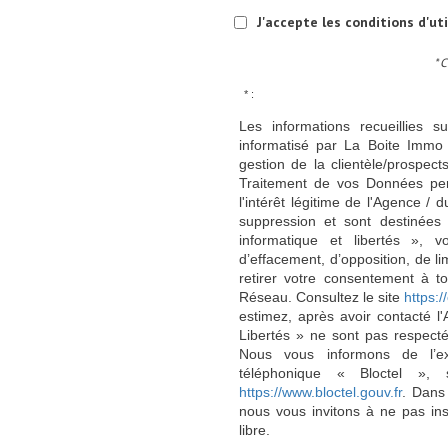
J'accepte les conditions d'ut
* 
* :
Les informations recueillies s
informatisé par La Boite Immo 
gestion de la clientèle/prospe
Traitement de vos Données per
l'intérêt légitime de l'Agence 
suppression et sont destinée
informatique et libertés », v
d’effacement, d’opposition, de l
retirer votre consentement à t
Réseau. Consultez le site
https://
estimez, après avoir contacté l
Libertés » ne sont pas respect
Nous vous informons de l’ex
téléphonique « Bloctel », 
https://www.bloctel.gouv.fr
. Dans
nous vous invitons à ne pas in
libre.