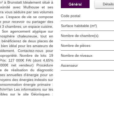
² à Brunstatt Idéalement situé à
Général
Détails
oximité avec Mulhouse et ses
ra vous séduire par ses volumes
Code postal
aux. L’espace de vie se compose
e pour recevoir ou partager des
Surface habitable (m²)
 3 chambres, un espace cuisine,
. Son agencement atypique sur
Nombre de chambre(s)
mosphère chaleureuse, tout en
s bénéficierez de deux places de
Nombre de pièces
n bien idéal pour les amateurs de
pidement. Contactez-nous pour
copropriété. Nombre de lots: 19
Nombre de niveaux
 Prix: 127 000€ FAI (dont 4,65%
 000€ net vendeur) Procédure
Ascenseur
te de réalisation du diagnostic
ses annuelles d'énergie pour un
 moyens des énergies indexés sur
onsommation énergie primaire :
/m²/an Les informations sur les
bles sur le site Géorisques :