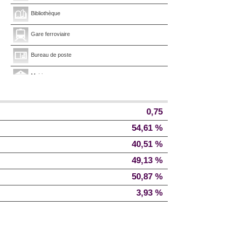
Bibliothèque
Gare ferroviaire
Bureau de poste
Mairie
Presse et Tabac
0,75
54,61 %
40,51 %
49,13 %
50,87 %
3,93 %