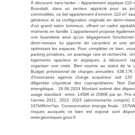
À découvrir sans tarder – Appartement atypique 110 m
Brunstatt, dans un secteur apprécié pour sa pr
commodités, ce bel appartement d’environ 110 m² sau
généreux et sa configuration originale en demi-nive
d’un grand salon lumineux, offrant un cadre agréabl
moments en famille. L’appartement propose également
une buanderie ainsi qu’un dégagement fonctionnel
demi-niveaux lui apporte du caractère et une at
optimisant les espaces. Pour compléter ce bien, vou
parking privatives, un avantage rare et recherché. U
logements spacieux et atypiques, à découvrir ra
organiser une visite. Bien soumis au statut de la 
Budget prévisionnel de charges annuelles: 438.17€
d'honoraires agence charge acquéreur soit 120
diligentée c/syndicat des copropriétaires: Non Da
énergétique : 26.06.2024 Montant estimé des dépen
usage standard : entre: 1490€ et 2080€ par an. Prix
l'année 2021, 2022, 2023 (abonnements compris) C
197kWh/m²/an. Consommation énergie finale : 157kWh
risques auxquels ce bien est exposé sont disponi
www.georisques.gouv.fr