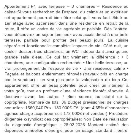
Appartement F4 avec terrasse – 3 chambres – Résidence au
calme Si vous recherchez de l’espace, du calme et un extérieur,
cet appartement pourrait bien être celui qu’il vous faut. Situé au
1er étage avec ascenseur, dans une résidence en retrait de la
route, il offre un cadre de vie agréable et paisible. Dès l’entrée,
vous découvrez un séjour lumineux avec accès direct à une belle
terrasse, parfaite pour profiter des beaux jours. La cuisine
séparée et fonctionnelle complète l’espace de vie. Côté nuit, un
couloir dessert trois chambres, un WC indépendant ainsi qu’une
grande salle d’eau. Ce qui fait vraiment la différence : • 3
chambres, une configuration recherchée • Une belle terrasse, un
vrai prolongement de l’espace de vie • Une résidence calme •
Façade et balcons entièrement rénovés (travaux pris en charge
par le vendeur) : un vrai plus pour la valorisation du bien Cet
appartement offre un beau potentiel pour créer un intérieur à
votre goût, tout en profitant d’une résidence bientôt rénovée. A
découvrir avant les autres ! Bien soumis au statut de la
copropriété. Nombre de lots: 36 Budget prévisionnel de charges
annuelles: 1560,04€ Prix: 180 000€ FAI (dont 4,65% d'honoraires
agence charge acquéreur soit 172 000€ net vendeur) Procédure
diligentée c/syndicat des copropriétaires: Non Date de réalisation
du diagnostic énergétique : 28.02.2026 Montant estimé des
dépenses annuelles d'énergie pour un usage standard : entre: