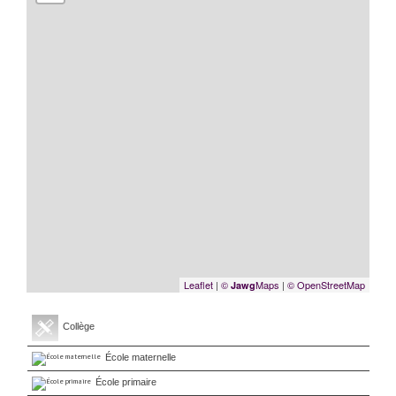
Leaflet
|
©
Maps
|
© OpenStreetMap
Jawg
Collège
École maternelle
École primaire