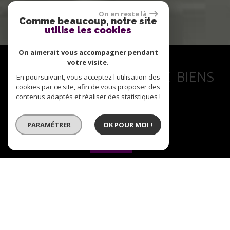
On en reste là
Comme beaucoup, notre site
utilise les cookies
On aimerait vous accompagner pendant
votre visite.
VOTRE RECHERCHE DE BIENS
En poursuivant, vous acceptez l'utilisation des
cookies par ce site, afin de vous proposer des
contenus adaptés et réaliser des statistiques !
PARAMÉTRER
OK POUR MOI !
Vente
Location Immobilier Professionnel
Location