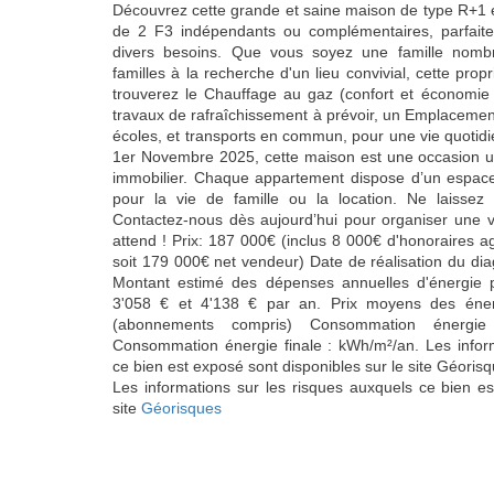
Découvrez cette grande et saine maison de type R+1
de 2 F3 indépendants ou complémentaires, parfait
divers besoins. Que vous soyez une famille nombr
familles à la recherche d'un lieu convivial, cette pro
trouverez le Chauffage au gaz (confort et économie 
travaux de rafraîchissement à prévoir, un Emplacemen
écoles, et transports en commun, pour une vie quotidie
1er Novembre 2025, cette maison est une occasion un
immobilier. Chaque appartement dispose d’un espace 
pour la vie de famille ou la location. Ne laissez
Contactez-nous dès aujourd’hui pour organiser une vi
attend ! Prix: 187 000€ (inclus 8 000€ d'honoraires 
soit 179 000€ net vendeur) Date de réalisation du di
Montant estimé des dépenses annuelles d'énergie 
3'058 € et 4'138 € par an. Prix moyens des éner
(abonnements compris) Consommation énergie
Consommation énergie finale : kWh/m²/an. Les inform
ce bien est exposé sont disponibles sur le site Géoris
Les informations sur les risques auxquels ce bien es
site
Géorisques