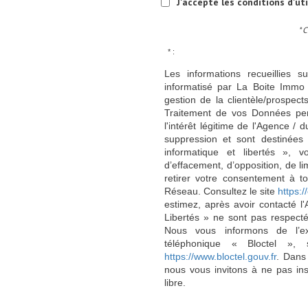
J'accepte les conditions d'ut
* 
* :
Les informations recueillies s
informatisé par La Boite Immo 
gestion de la clientèle/prospe
Traitement de vos Données per
l'intérêt légitime de l'Agence 
suppression et sont destinée
informatique et libertés », v
d’effacement, d’opposition, de l
retirer votre consentement à t
Réseau. Consultez le site
https://
estimez, après avoir contacté l
Libertés » ne sont pas respect
Nous vous informons de l’ex
téléphonique « Bloctel », 
https://www.bloctel.gouv.fr
. Dans
nous vous invitons à ne pas in
libre.