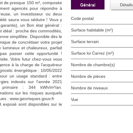
 et de presque 150 m², composée
Général
Détails
ement agencés pour répondre à
euse, un investisseur ou deux
Code postal
priété saura vous séduire ! Vous y
garantis), un Bon état général :
Surface habitable (m²)
t idéal : proche des commodités,
nne simplifiée. Disponible dès le
surface terrain
ique de concrétiser votre projet
lumineux et chaleureux, parfait
Surface loi Carrez (m²)
 pas passer cette opportunité !
site. Votre futur chez-vous vous
agence à la charge de l'acquéreur
Nombre de chambre(s)
agnostic énergétique : 10/05/2022
pour un usage standard : entre
Nombre de pièces
gies indexés sur l'année 2021
 primaire : 344 kWh/m²/an.
Nombre de niveaux
ations sur les risques auxquels
ques : www.georisques.gouv.fr
Vue
t exposé sont disponibles sur le