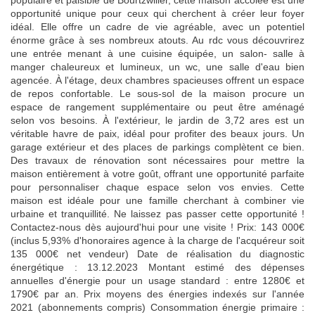
populaire et paisible de Bourtzwiller, cette maison accolée est une
opportunité unique pour ceux qui cherchent à créer leur foyer
idéal. Elle offre un cadre de vie agréable, avec un potentiel
énorme grâce à ses nombreux atouts. Au rdc vous découvrirez
une entrée menant à une cuisine équipée, un salon- salle à
manger chaleureux et lumineux, un wc, une salle d'eau bien
agencée. À l'étage, deux chambres spacieuses offrent un espace
de repos confortable. Le sous-sol de la maison procure un
espace de rangement supplémentaire ou peut être aménagé
selon vos besoins. À l'extérieur, le jardin de 3,72 ares est un
véritable havre de paix, idéal pour profiter des beaux jours. Un
garage extérieur et des places de parkings complètent ce bien.
Des travaux de rénovation sont nécessaires pour mettre la
maison entièrement à votre goût, offrant une opportunité parfaite
pour personnaliser chaque espace selon vos envies. Cette
maison est idéale pour une famille cherchant à combiner vie
urbaine et tranquillité. Ne laissez pas passer cette opportunité !
Contactez-nous dès aujourd'hui pour une visite ! Prix: 143 000€
(inclus 5,93% d'honoraires agence à la charge de l'acquéreur soit
135 000€ net vendeur) Date de réalisation du diagnostic
énergétique : 13.12.2023 Montant estimé des dépenses
annuelles d'énergie pour un usage standard : entre 1280€ et
1790€ par an. Prix moyens des énergies indexés sur l'année
2021 (abonnements compris) Consommation énergie primaire :