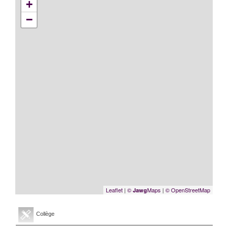
+
−
Leaflet
|
©
Maps
|
© OpenStreetMap
Jawg
Collège