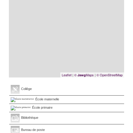
Leaflet
|
©
Maps
|
© OpenStreetMap
Jawg
Collège
École maternelle
École primaire
Bibliothèque
Bureau de poste