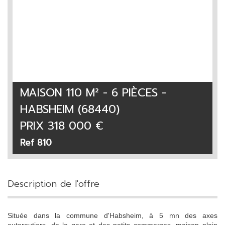
MAISON 110 M² - 6 PIÈCES -
HABSHEIM (68440)
PRIX
318 000
€
Ref 810
description de l'offre
Située dans la commune d'Habsheim, à 5 mn des axes