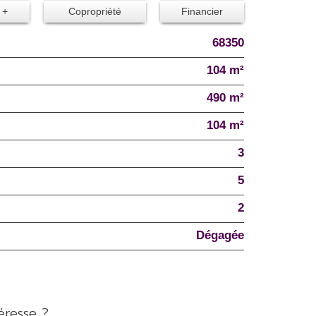
 +
Copropriété
Financier
68350
104 m²
490 m²
104 m²
3
5
2
Dégagée
éresse ?