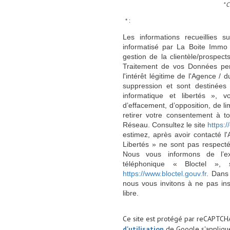
* 
* :
Les informations recueillies s
informatisé par La Boite Immo 
gestion de la clientèle/prospe
Traitement de vos Données per
l'intérêt légitime de l'Agence 
suppression et sont destinée
informatique et libertés », v
d’effacement, d’opposition, de l
retirer votre consentement à t
Réseau. Consultez le site
https://
estimez, après avoir contacté l
Libertés » ne sont pas respect
Nous vous informons de l’ex
téléphonique « Bloctel », 
https://www.bloctel.gouv.fr
. Dans
nous vous invitons à ne pas in
libre.
Ce site est protégé par reCAPTCH
d'utilisation
de Google s'applique