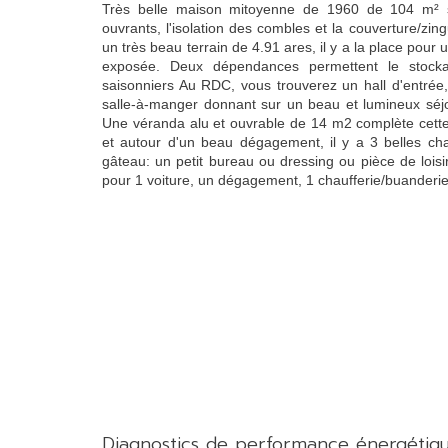
Très belle maison mitoyenne de 1960 de 104 m² s
ouvrants, l'isolation des combles et la couverture/zin
un très beau terrain de 4.91 ares, il y a la place pour
exposée. Deux dépendances permettent le stockag
saisonniers Au RDC, vous trouverez un hall d'entrée
salle-à-manger donnant sur un beau et lumineux séjo
Une véranda alu et ouvrable de 14 m2 complète cette
et autour d'un beau dégagement, il y a 3 belles ch
gâteau: un petit bureau ou dressing ou pièce de loisir,
pour 1 voiture, un dégagement, 1 chaufferie/buanderie e
diagnostics de performance énergétiq