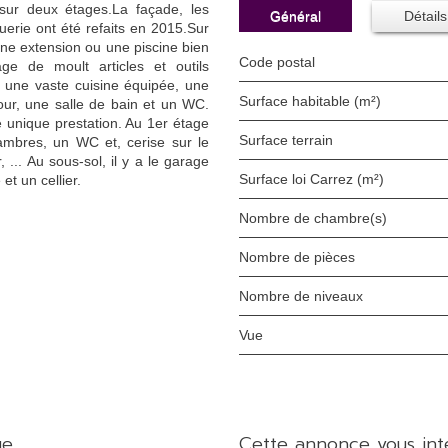
ur deux étages.La façade, les
Général
Détails
guerie ont été refaits en 2015.Sur
 une extension ou une piscine bien
Code postal
e de moult articles et outils
, une vaste cuisine équipée, une
Surface habitable (m²)
ur, une salle de bain et un WC.
 unique prestation. Au 1er étage
surface terrain
ambres, un WC et, cerise sur le
 ... Au sous-sol, il y a le garage
Surface loi Carrez (m²)
t un cellier.
Nombre de chambre(s)
Nombre de pièces
Nombre de niveaux
Vue
ue
cette annonce vous int